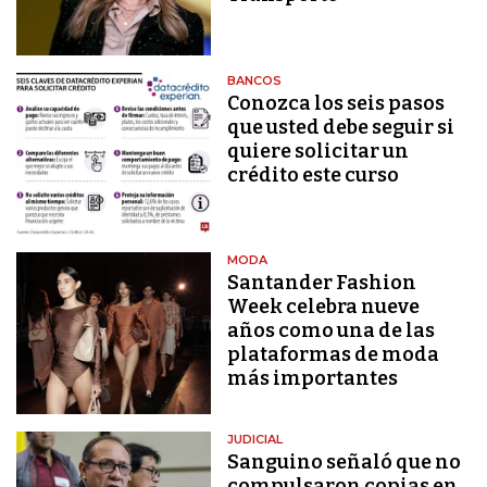
BANCOS
Conozca los seis pasos
que usted debe seguir si
quiere solicitar un
crédito este curso
MODA
Santander Fashion
Week celebra nueve
años como una de las
plataformas de moda
más importantes
JUDICIAL
Sanguino señaló que no
compulsaron copias en