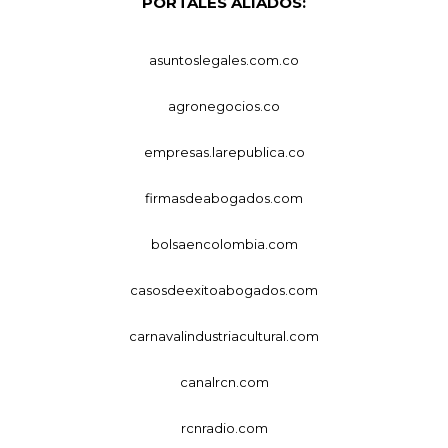
PORTALES ALIADOS:
asuntoslegales.com.co
agronegocios.co
empresas.larepublica.co
firmasdeabogados.com
bolsaencolombia.com
casosdeexitoabogados.com
carnavalindustriacultural.com
canalrcn.com
rcnradio.com