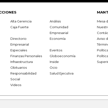
CCIONES
MANT
Alta Gerencia
Análisis
Mesa d
Caja Fuerte
Comunidad
Nuestr
Empresarial
Contác
Directorio
Economía
Aviso 
Empresarial
Términ
Especiales
Eventos
Políti
Finanzas Personales
Globoeconomía
Polític
Infraestructura
Inside
Superi
Obituarios
Ocio
Responsabilidad
Salud Ejecutiva
Social
Videos