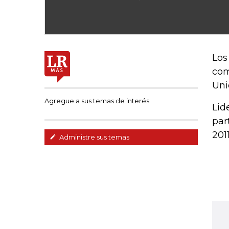
Los
com
Uni
Agregue a sus temas de interés
Lid
par
201
Administre sus temas