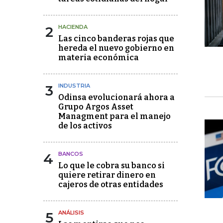
2
HACIENDA
Las cinco banderas rojas que
hereda el nuevo gobierno en
materia económica
3
INDUSTRIA
Odinsa evolucionará ahora a
Grupo Argos Asset
Managment para el manejo
de los activos
4
BANCOS
Lo que le cobra su banco si
quiere retirar dinero en
cajeros de otras entidades
5
ANÁLISIS