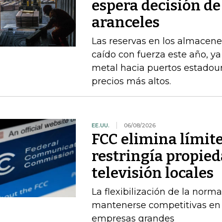
espera decisión d
aranceles
Las reservas en los almacene
caído con fuerza este año, y
metal hacia puertos estadou
precios más altos.
EE.UU.
06/08/2026
FCC elimina límit
restringía propied
televisión locales
La flexibilización de la norma
mantenerse competitivas en
empresas grandes