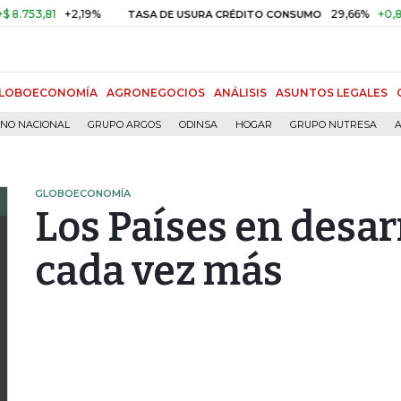
53,81
+2,19%
29,66%
+0,87%
+
TASA DE USURA CRÉDITO CONSUMO
LOBOECONOMÍA
AGRONEGOCIOS
ANÁLISIS
ASUNTOS LEGALES
RNO NACIONAL
GRUPO ARGOS
ODINSA
HOGAR
GRUPO NUTRESA
A
GLOBOECONOMÍA
Los Países en desar
cada vez más