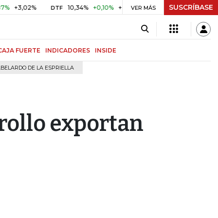
SUSCRÍBASE
3,02%
10,34%
+0,10%
+0,98%
$ 416,91
+$ 0,05
+0,
DTF
VER MÁS
UVR
CAJA FUERTE
INDICADORES
INSIDE
BELARDO DE LA ESPRIELLA
rollo exportan