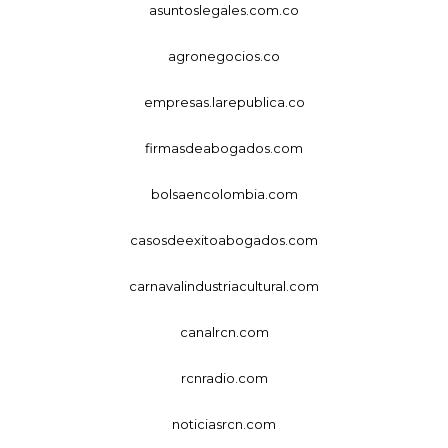
asuntoslegales.com.co
agronegocios.co
empresas.larepublica.co
firmasdeabogados.com
bolsaencolombia.com
casosdeexitoabogados.com
carnavalindustriacultural.com
canalrcn.com
rcnradio.com
noticiasrcn.com