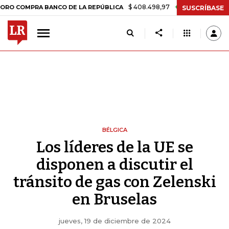
$ 408.498,97
+$ 8.753,81
+2,19%
RA BANCO DE LA REPÚBLICA
TA
SUSCRÍBASE
BÉLGICA
Los líderes de la UE se
disponen a discutir el
tránsito de gas con Zelenski
en Bruselas
jueves, 19 de diciembre de 2024