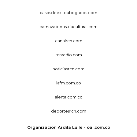
casosdeexitoabogados.com
carnavalindustriacultural.com
canalrcn.com
rcnradio.com
noticiasrcn.com
lafm.com.co
alerta.com.co
deportesrcn.com
Organización Ardila Lülle - oal.com.co