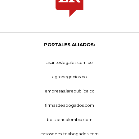
PORTALES ALIADOS:
asuntoslegales.com.co
agronegocios.co
empresas.larepublica.co
firmasdeabogados.com
bolsaencolombia.com
casosdeexitoabogados.com