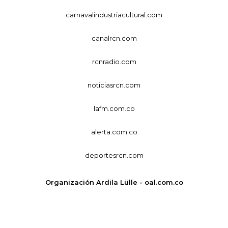
carnavalindustriacultural.com
canalrcn.com
rcnradio.com
noticiasrcn.com
lafm.com.co
alerta.com.co
deportesrcn.com
Organización Ardila Lülle - oal.com.co