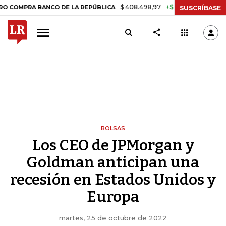
$ 408.498,97
+$ 8.753,81
+2,19%
RA BANCO DE LA REPÚBLICA
TAS
SUSCRÍBASE
BOLSAS
Los CEO de JPMorgan y
Goldman anticipan una
recesión en Estados Unidos y
Europa
martes, 25 de octubre de 2022