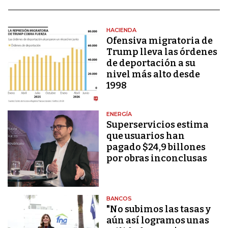
HACIENDA
Ofensiva migratoria de
Trump lleva las órdenes
de deportación a su
nivel más alto desde
1998
ENERGÍA
Superservicios estima
que usuarios han
pagado $24,9 billones
por obras inconclusas
BANCOS
"No subimos las tasas y
aún así logramos unas