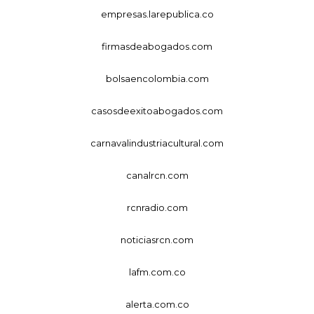
empresas.larepublica.co
firmasdeabogados.com
bolsaencolombia.com
casosdeexitoabogados.com
carnavalindustriacultural.com
canalrcn.com
rcnradio.com
noticiasrcn.com
lafm.com.co
alerta.com.co