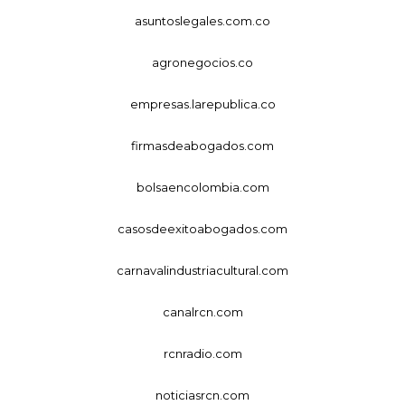
asuntoslegales.com.co
agronegocios.co
empresas.larepublica.co
firmasdeabogados.com
bolsaencolombia.com
casosdeexitoabogados.com
carnavalindustriacultural.com
canalrcn.com
rcnradio.com
noticiasrcn.com