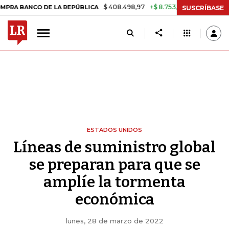
$ 408.498,97
+$ 8.753,81
+2,19%
O DE LA REPÚBLICA
TASA DE U
SUSCRÍBASE
ESTADOS UNIDOS
Líneas de suministro global
se preparan para que se
amplíe la tormenta
económica
lunes, 28 de marzo de 2022