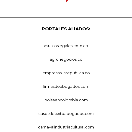
PORTALES ALIADOS:
asuntoslegales.com.co
agronegocios.co
empresas.larepublica.co
firmasdeabogados.com
bolsaencolombia.com
casosdeexitoabogados.com
carnavalindustriacultural.com