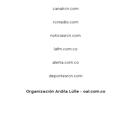
canalrcn.com
rcnradio.com
noticiasrcn.com
lafm.com.co
alerta.com.co
deportesrcn.com
Organización Ardila Lülle - oal.com.co