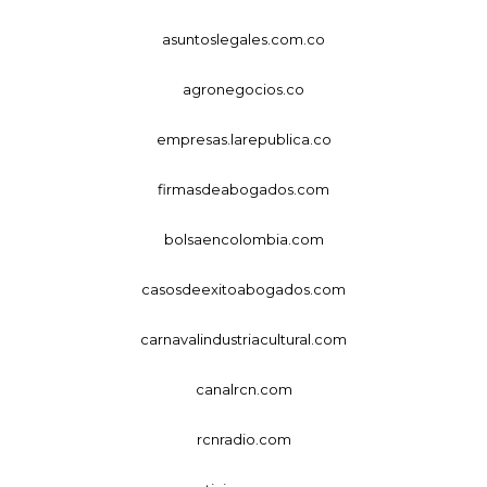
asuntoslegales.com.co
agronegocios.co
empresas.larepublica.co
firmasdeabogados.com
bolsaencolombia.com
casosdeexitoabogados.com
carnavalindustriacultural.com
canalrcn.com
rcnradio.com