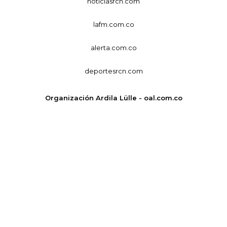
noticiasrcn.com
lafm.com.co
alerta.com.co
deportesrcn.com
Organización Ardila Lülle - oal.com.co