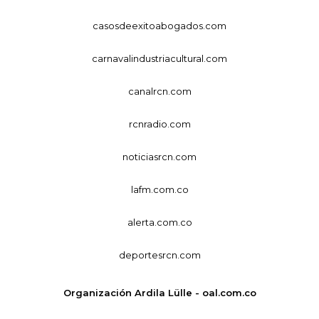
casosdeexitoabogados.com
carnavalindustriacultural.com
canalrcn.com
rcnradio.com
noticiasrcn.com
lafm.com.co
alerta.com.co
deportesrcn.com
Organización Ardila Lülle - oal.com.co