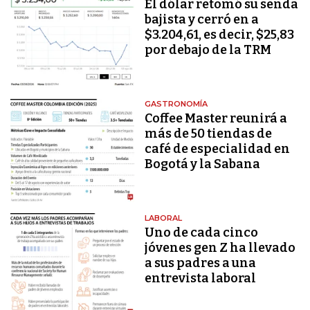
El dólar retomó su senda
bajista y cerró en a
$3.204,61, es decir, $25,83
por debajo de la TRM
GASTRONOMÍA
Coffee Master reunirá a
más de 50 tiendas de
café de especialidad en
Bogotá y la Sabana
LABORAL
Uno de cada cinco
jóvenes gen Z ha llevado
a sus padres a una
entrevista laboral