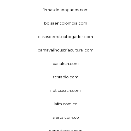
firmasdeabogados.com
bolsaencolombia.com
casosdeexitoabogados.com
carnavalindustriacultural.com
canalrcn.com
rcnradio.com
noticiasrcn.com
lafm.com.co
alerta.com.co
deportesrcn.com