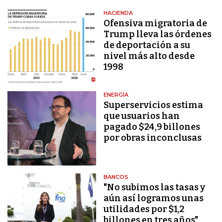
HACIENDA
Ofensiva migratoria de
Trump lleva las órdenes
de deportación a su
nivel más alto desde
1998
ENERGÍA
Superservicios estima
que usuarios han
pagado $24,9 billones
por obras inconclusas
BANCOS
"No subimos las tasas y
aún así logramos unas
utilidades por $1,2
billones en tres años"