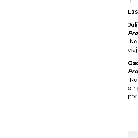
Las
Jul
Pro
“No
via
Osc
Pro
“No
emp
por 