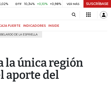
SUSCRÍBASE
10,34%
+0,10%
+0,98%
$ 416,91
+$ 0,05
+0,01%
DTF
UVR
VER MÁS
CAJA FUERTE
INDICADORES
INSIDE
BELARDO DE LA ESPRIELLA
 la única región
l aporte del