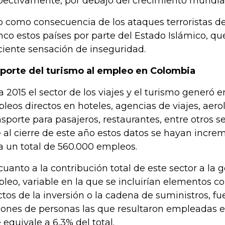
pectivamente, por debajo del crecimiento mundial
o como consecuencia de los ataques terroristas de
nco estos países por parte del Estado Islámico, q
ciente sensación de inseguridad.
aporte del turismo al empleo en Colombia
a 2015 el sector de los viajes y el turismo generó e
leos directos en hoteles, agencias de viajes, aerol
nsporte para pasajeros, restaurantes, entre otros se
 al cierre de este año estos datos se hayan incre
a un total de 560.000 empleos.
cuanto a la contribución total de este sector a la 
leo, variable en la que se incluirían elementos c
ctos de la inversión o la cadena de suministros, fu
lones de personas las que resultaron empleadas e
 equivale a 6,3% del total.