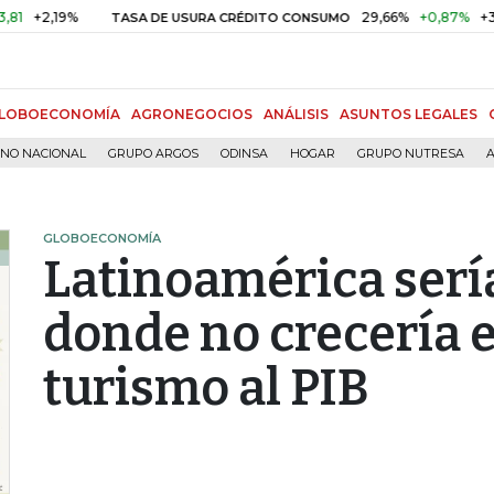
2,19%
29,66%
+0,87%
+3,02%
TASA DE USURA CRÉDITO CONSUMO
LOBOECONOMÍA
AGRONEGOCIOS
ANÁLISIS
ASUNTOS LEGALES
RNO NACIONAL
GRUPO ARGOS
ODINSA
HOGAR
GRUPO NUTRESA
A
GLOBOECONOMÍA
Latinoamérica sería
donde no crecería e
turismo al PIB