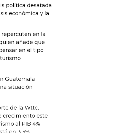
is política desatada
isis económica y la
 repercuten en la
, quien añade que
ensar en el tipo
 turismo
son Guatemala
na situación
rte de la Wttc,
e crecimiento este
rismo al PIB 4%,
tá en 3,3%.