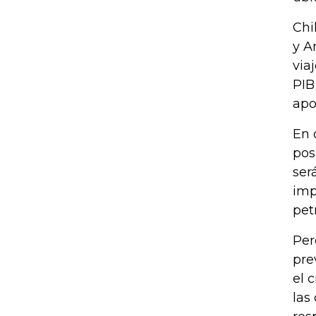
Chi
y A
via
PIB
apo
En 
pos
ser
imp
pet
Per
pre
el 
las