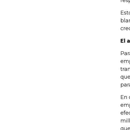
res
Est
bla
cre
El 
Par
emp
tra
que
par
En 
emp
efe
mil
que