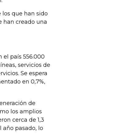
.
 los que han sido
ue han creado una
n el país 556.000
íneas, servicios de
rvicios. Se espera
mentado en 0,7%,
generación de
omo los amplios
eron cerca de 1,3
l año pasado, lo