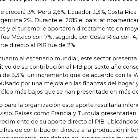
le crecerá 3%; Perú 2,6%; Ecuador 2,3%; Costa Rica
rgentina 2%. Durante el 2015 el país latinoamerica
jes y el turismo le aportaron directamente en may
 fue México con 7%, seguido por Costa Rica con 4
rte directo al PIB fue de 2%.
cuanto al escenario mundial, este sector present
itivo de su contribución al PIB por sexto año conse
á de 3,3%, un incremento que de acuerdo con la Wt
ulsado por una mejora en las finanzas del hogar y 
róleo más bajos que se han presentado en más d
o para la organización este aporte resultaría infer
visto. Países como Francia y Turquía presentaría
crecimiento de su aporte directo al PIB, ubicándos
 cifras de contribución directa a la producción inte