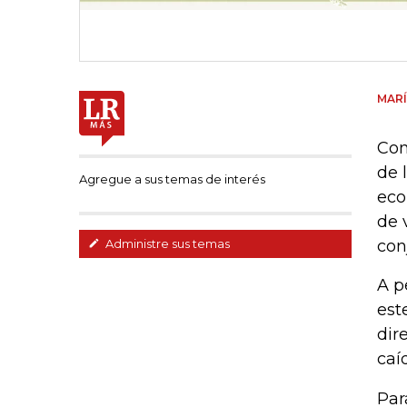
MARÍ
Con
de 
Agregue a sus temas de interés
eco
de 
con
Administre sus temas
A p
est
dir
caí
Par