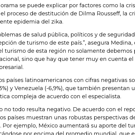
orama se puede explicar por factores como la cris
 el proceso de destitución de Dilma Rousseff, la cr
iente epidemia del zika.
oblemas de salud pública, políticos y de seguridad
epción de turismo de este país.”, asegura Medina
el turismo de esta región no solamente debemos p
acional, sino que hay que tener muy en cuenta el
resarial.
os países latinoamericanos con cifras negativas 
,3%) y Venezuela (-6,9%), que también presentan u
ítica compleja de acuerdo con el especialista.
o no todo resulta negativo. De acuerdo con el repo
ios países muestran unas robustas perspectivas d
. Por ejemplo, México aumentará su aporte del tu
cándose por encima del promedio mundial, que es