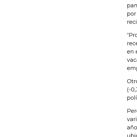
pan
por
rec
“Pr
rec
en 
vac
emp
Otr
(-0
pol
Per
var
año
ubi