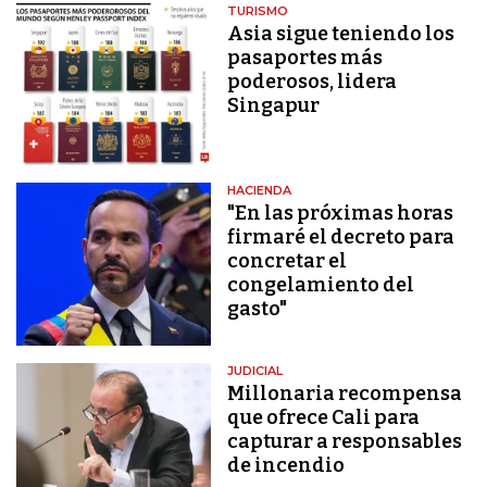
TURISMO
Asia sigue teniendo los
pasaportes más
poderosos, lidera
Singapur
HACIENDA
"En las próximas horas
firmaré el decreto para
concretar el
congelamiento del
gasto"
JUDICIAL
Millonaria recompensa
que ofrece Cali para
capturar a responsables
de incendio