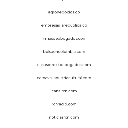
agronegocios.co
empresas.larepublica.co
firmasdeabogados.com
bolsaencolombia.com
casosdeexitoabogados.com
carnavalindustriacultural.com
canalrcn.com
rcnradio.com
noticiasrcn.com