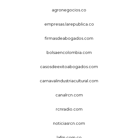
agronegocios.co
empresas.larepublica.co
firmasdeabogados.com
bolsaencolombia.com
casosdeexitoabogados.com
carnavalindustriacultural.com
canalrcn.com
rcnradio.com
noticiasrcn.com
lafm.com.co