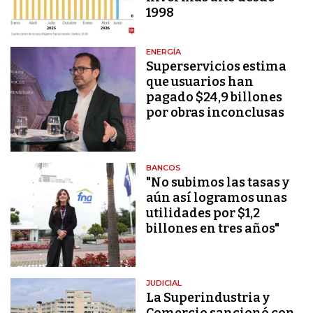
1998
ENERGÍA
Superservicios estima
que usuarios han
pagado $24,9 billones
por obras inconclusas
BANCOS
"No subimos las tasas y
aún así logramos unas
utilidades por $1,2
billones en tres años"
JUDICIAL
La Superindustria y
Comercio sancionó con