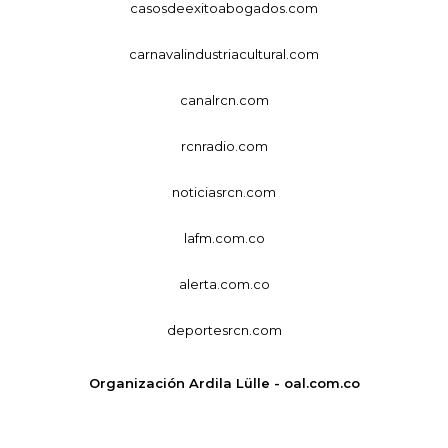
casosdeexitoabogados.com
carnavalindustriacultural.com
canalrcn.com
rcnradio.com
noticiasrcn.com
lafm.com.co
alerta.com.co
deportesrcn.com
Organización Ardila Lülle - oal.com.co