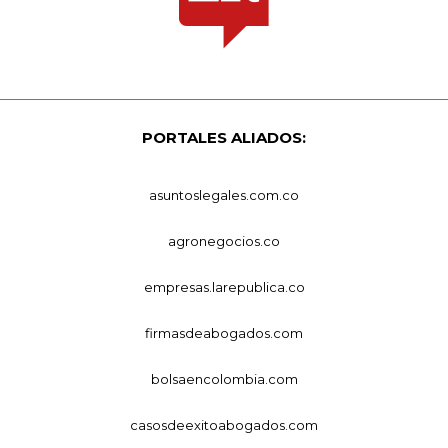
PORTALES ALIADOS:
asuntoslegales.com.co
agronegocios.co
empresas.larepublica.co
firmasdeabogados.com
bolsaencolombia.com
casosdeexitoabogados.com