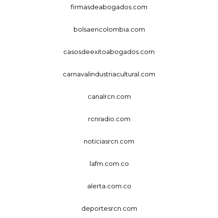
firmasdeabogados.com
bolsaencolombia.com
casosdeexitoabogados.com
carnavalindustriacultural.com
canalrcn.com
rcnradio.com
noticiasrcn.com
lafm.com.co
alerta.com.co
deportesrcn.com