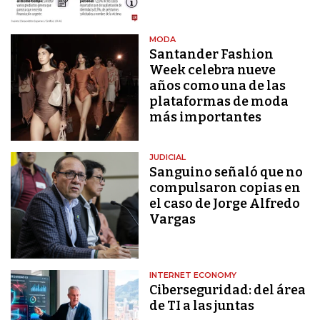
MODA
Santander Fashion
Week celebra nueve
años como una de las
plataformas de moda
más importantes
JUDICIAL
Sanguino señaló que no
compulsaron copias en
el caso de Jorge Alfredo
Vargas
INTERNET ECONOMY
Ciberseguridad: del área
de TI a las juntas