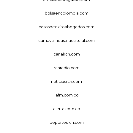
bolsaencolombia.com
casosdeexitoabogados.com
carnavalindustriacultural.com
canalrcn.com
rcnradio.com
noticiasrcn.com
lafm.com.co
alerta.com.co
deportesrcn.com