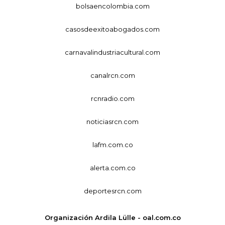
bolsaencolombia.com
casosdeexitoabogados.com
carnavalindustriacultural.com
canalrcn.com
rcnradio.com
noticiasrcn.com
lafm.com.co
alerta.com.co
deportesrcn.com
Organización Ardila Lülle - oal.com.co