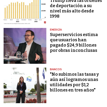
Trump lleva las órdenes
de deportación a su
nivel más alto desde
1998
ENERGÍA
Superservicios estima
que usuarios han
pagado $24,9 billones
por obras inconclusas
BANCOS
"No subimos las tasas y
aún así logramos unas
utilidades por $1,2
billones en tres años"