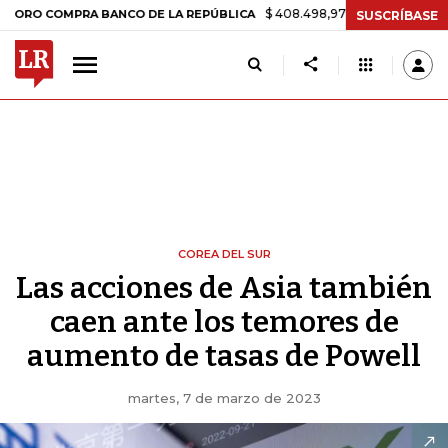
$ 408.498,97
+$ 8.753,81
+2,19%
MPRA BANCO DE LA REPÚBLICA
T
SUSCRÍBASE
COREA DEL SUR
Las acciones de Asia también
caen ante los temores de
aumento de tasas de Powell
martes, 7 de marzo de 2023