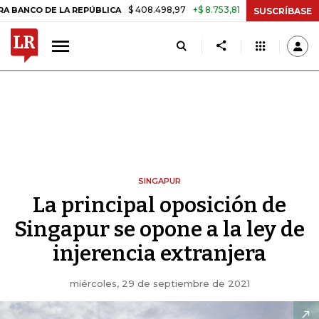
$ 408.498,97
+$ 8.753,81
+2,19%
DE LA REPÚBLICA
TASA DE USU
SUSCRÍBASE
SINGAPUR
La principal oposición de
Singapur se opone a la ley de
injerencia extranjera
miércoles, 29 de septiembre de 2021