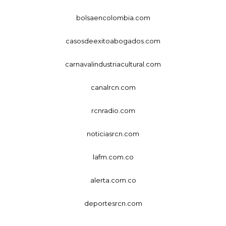
bolsaencolombia.com
casosdeexitoabogados.com
carnavalindustriacultural.com
canalrcn.com
rcnradio.com
noticiasrcn.com
lafm.com.co
alerta.com.co
deportesrcn.com