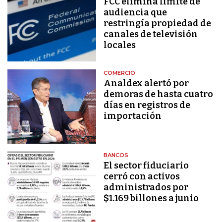
FCC elimina límite de
audiencia que
restringía propiedad de
canales de televisión
locales
COMERCIO
Analdex alertó por
demoras de hasta cuatro
días en registros de
importación
BANCOS
El sector fiduciario
cerró con activos
administrados por
$1.169 billones a junio