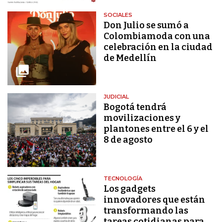
SOCIALES
Don Julio se sumó a
Colombiamoda con una
celebración en la ciudad
de Medellín
JUDICIAL
Bogotá tendrá
movilizaciones y
plantones entre el 6 y el
8 de agosto
TECNOLOGÍA
Los gadgets
innovadores que están
transformando las
tareas cotidianas para