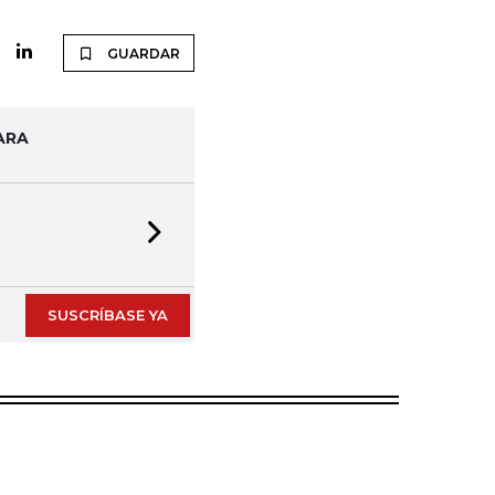
GUARDAR
ARA
Next slide
SUSCRÍBASE YA