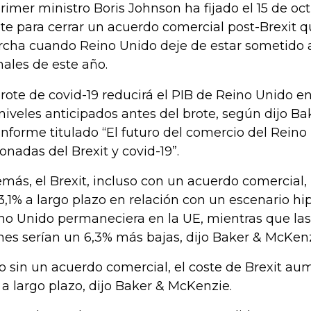
primer ministro Boris Johnson ha fijado el 15 de o
ite para cerrar un acuerdo comercial post-Brexit 
cha cuando Reino Unido deje de estar sometido a
inales de este año.
brote de covid-19 reducirá el PIB de Reino Unido e
 niveles anticipados antes del brote, según dijo 
informe titulado “El futuro del comercio del Reino
ionadas del Brexit y covid-19”.
más, el Brexit, incluso con un acuerdo comercial, 
3,1% a largo plazo en relación con un escenario hip
no Unido permaneciera en la UE, mientras que las
nes serían un 6,3% más bajas, dijo Baker & McKenz
o sin un acuerdo comercial, el coste de Brexit au
 a largo plazo, dijo Baker & McKenzie.