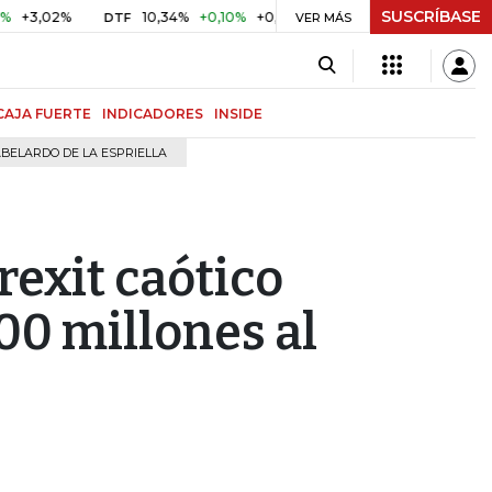
SUSCRÍBASE
2%
10,34%
+0,10%
+0,98%
$ 417,01
+$ 0,05
+0,01%
DTF
UVR
VER MÁS
CAJA FUERTE
INDICADORES
INSIDE
BELARDO DE LA ESPRIELLA
exit caótico
00 millones al