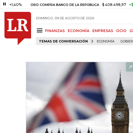
,40%
$ 408.498,97
+$ 8.753,8
ORO COMPRA BANCO DE LA REPÚBLICA
DOMINGO, 09 DE AGOSTO DE 2026
FINANZAS
ECONOMÍA
EMPRESAS
OCIO
G
TEMAS DE CONVERSACIÓN
ECONOMÍA
GOBIE