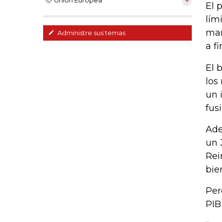
Unión Europea
El 
lím
mar
Administre sus temas
a f
El 
los
un 
fus
Ade
un 
Rei
bie
Per
PIB