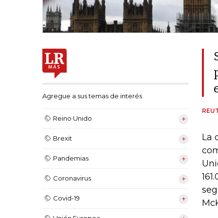
Agregue a sus temas de interés
REU
Reino Unido
La 
Brexit
com
Pandemias
Uni
161
Coronavirus
seg
Covid-19
McK