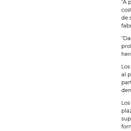
“A 
cos
de 
fab
“Da
pro
her
Los
al 
par
dem
Los
pla
sup
for