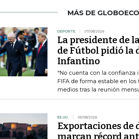
MÁS DE GLOBOEC
DEPORTE
07/08/2026
La presidente de 
de Fútbol pidió la
Infantino
"No cuenta con la confianza in
FIFA de forma estable en los 
medios tras la reunión mensua
EE.UU.
05/08/2026
Exportaciones de d
marcan récord ant