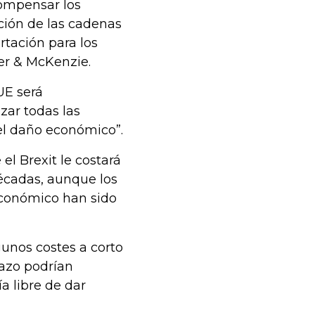
ompensar los
ación de las cadenas
rtación para los
ker & McKenzie.
UE será
zar todas las
el daño económico”.
el Brexit le costará
écadas, aunque los
económico han sido
gunos costes a corto
lazo podrían
a libre de dar