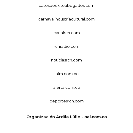
casosdeexitoabogados.com
carnavalindustriacultural.com
canalrcn.com
rcnradio.com
noticiasrcn.com
lafm.com.co
alerta.com.co
deportesrcn.com
Organización Ardila Lülle - oal.com.co