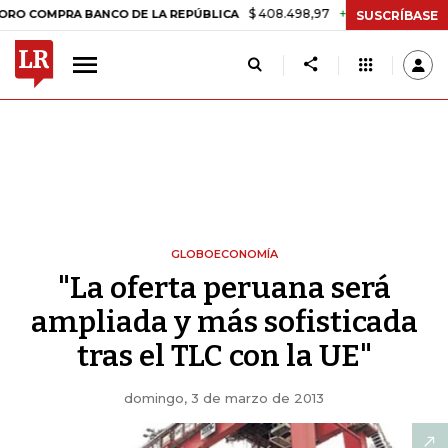
$ 408.498,97
+$ 8.753,81
+2,19%
RA BANCO DE LA REPÚBLICA
TA
SUSCRÍBASE
GLOBOECONOMÍA
"La oferta peruana será
ampliada y más sofisticada
tras el TLC con la UE"
domingo, 3 de marzo de 2013