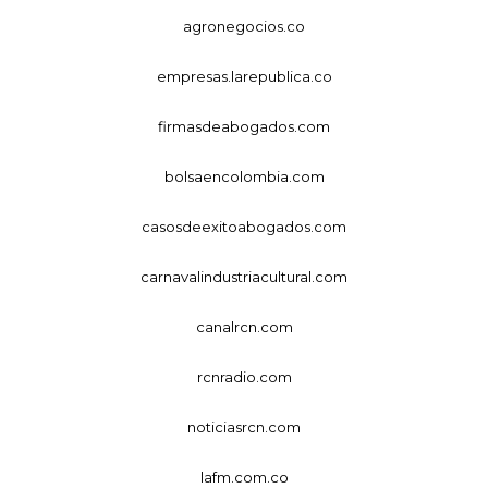
agronegocios.co
empresas.larepublica.co
firmasdeabogados.com
bolsaencolombia.com
casosdeexitoabogados.com
carnavalindustriacultural.com
canalrcn.com
rcnradio.com
noticiasrcn.com
lafm.com.co