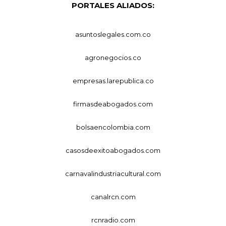
PORTALES ALIADOS:
asuntoslegales.com.co
agronegocios.co
empresas.larepublica.co
firmasdeabogados.com
bolsaencolombia.com
casosdeexitoabogados.com
carnavalindustriacultural.com
canalrcn.com
rcnradio.com