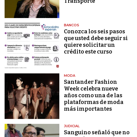
Transporte
BANCOS
Conozca los seis pasos
que usted debe seguir si
quiere solicitar un
crédito este curso
MODA
Santander Fashion
Week celebra nueve
años como una de las
plataformas de moda
más importantes
JUDICIAL
Sanguino señaló que no