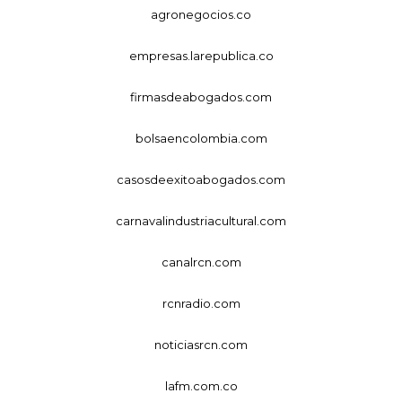
agronegocios.co
empresas.larepublica.co
firmasdeabogados.com
bolsaencolombia.com
casosdeexitoabogados.com
carnavalindustriacultural.com
canalrcn.com
rcnradio.com
noticiasrcn.com
lafm.com.co