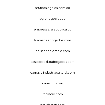
asuntoslegales.com.co
agronegocios.co
empresas.larepublica.co
firmasdeabogados.com
bolsaencolombia.com
casosdeexitoabogados.com
carnavalindustriacultural.com
canalrcn.com
rcnradio.com
noticiasrcn.com