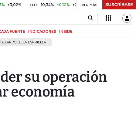
SUSCRÍBASE
,02%
10,34%
+0,10%
+0,98%
$ 416,91
+$ 0,05
+0,0
DTF
VER MÁS
UVR
CAJA FUERTE
INDICADORES
INSIDE
BELARDO DE LA ESPRIELLA
nder su operación
ar economía