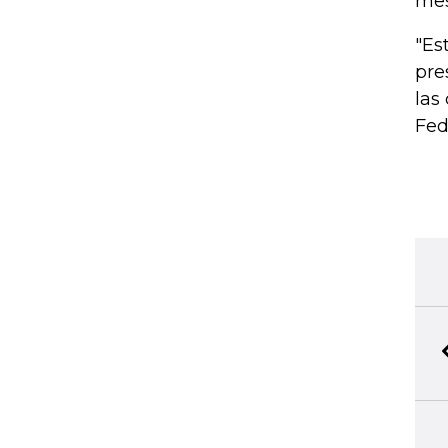
mes
"Es
pre
las
Fed