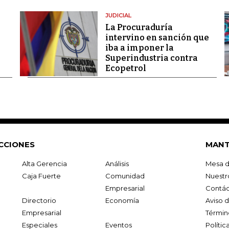
JUDICIAL
La Procuraduría
intervino en sanción que
iba a imponer la
Superindustria contra
Ecopetrol
CCIONES
MANT
Alta Gerencia
Análisis
Mesa d
Caja Fuerte
Comunidad
Nuestr
Empresarial
Contác
Directorio
Economía
Aviso 
Empresarial
Términ
Especiales
Eventos
Políti