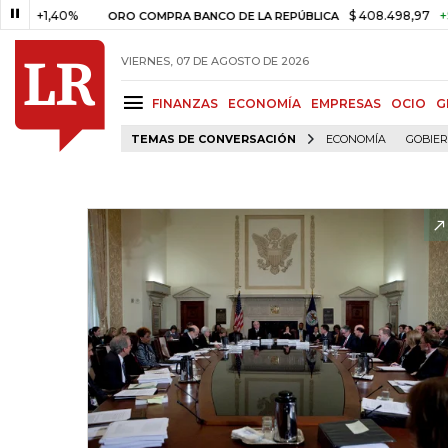
+1,40%
$ 408.498,97
+$ 8.753
ORO COMPRA BANCO DE LA REPÚBLICA
VIERNES, 07 DE AGOSTO DE 2026
FINANZAS
ECONOMÍA
EMPRESAS
OCIO
G
TEMAS DE CONVERSACIÓN
ECONOMÍA
GOBIE