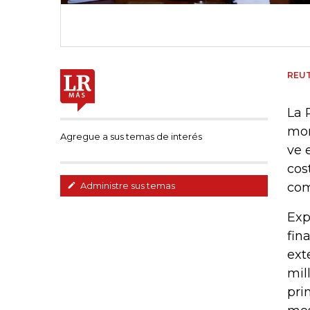
REU
La 
mon
Agregue a sus temas de interés
ve 
cos
com
Administre sus temas
Exp
fin
ext
mil
pri