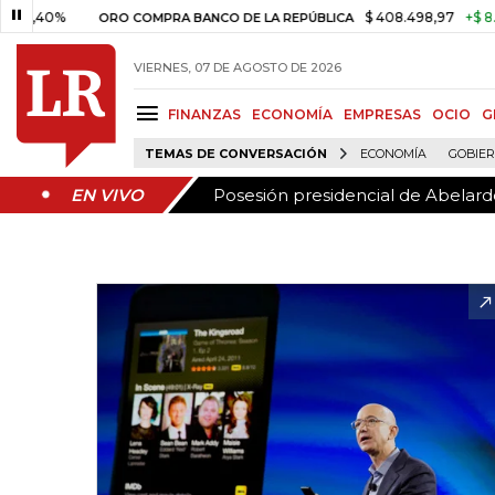
Posesión presidencial de Abelardo
EN VIVO
%
$ 408.498,97
+$ 8.753,81
ORO COMPRA BANCO DE LA REPÚBLICA
VIERNES, 07 DE AGOSTO DE 2026
FINANZAS
ECONOMÍA
EMPRESAS
OCIO
G
TEMAS DE CONVERSACIÓN
ECONOMÍA
GOBIE
Posesión presidencial de Abelardo
EN VIVO