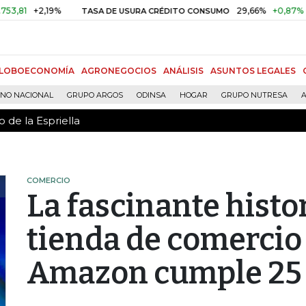
 de la Espriella
+2,19%
29,66%
+0,87%
+3,02%
TASA DE USURA CRÉDITO CONSUMO
LOBOECONOMÍA
AGRONEGOCIOS
ANÁLISIS
ASUNTOS LEGALES
RNO NACIONAL
GRUPO ARGOS
ODINSA
HOGAR
GRUPO NUTRESA
A
 de la Espriella
COMERCIO
La fascinante histo
tienda de comercio 
Amazon cumple 25