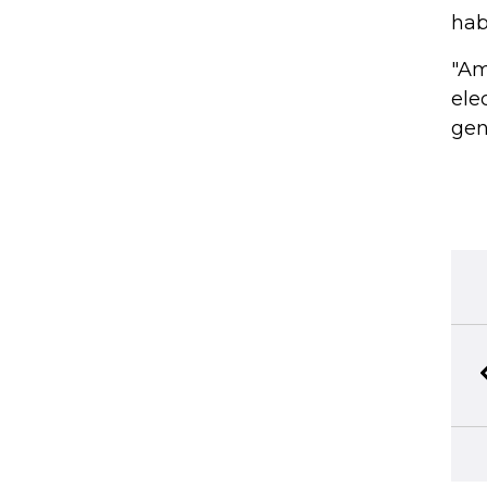
hab
"Am
ele
gen