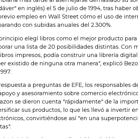
biaría más tarde al asemejarse demasiado su son
dáver" en inglés) el 5 de julio de 1994, tras haber
previo empleo en Wall Street cómo el uso de inter
parando con subidas anuales del 2.300%.
 principio elegí libros como el mejor producto para
borar una lista de 20 posibilidades distintas. Con 
libros impresos, podía construir una librería digita
er existido de ninguna otra manera", explicó Bezo
1997.
respuesta a preguntas de EFE, los responsables de 
apoyo y asesoramiento sobre comercio electrónico
zon se dieron cuenta "rápidamente" de la impor
ersificar sus productos, lo que les llevó a invertir en
ctrónicos, convirtiéndose así "en una superpotencia
tas".