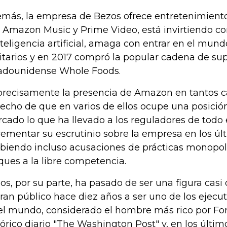
más, la empresa de Bezos ofrece entretenimiento
 Amazon Music y Prime Video, está invirtiendo co
nteligencia artificial, amaga con entrar en el mundo
itarios y en 2017 compró la popular cadena de s
adounidense Whole Foods.
precisamente la presencia de Amazon en tantos c
hecho de que en varios de ellos ocupe una posició
cado lo que ha llevado a los reguladores de todo
rementar su escrutinio sobre la empresa en los úl
ibiendo incluso acusaciones de prácticas monopolí
ques a la libre competencia.
os, por su parte, ha pasado de ser una figura cas
gran público hace diez años a ser uno de los ejec
el mundo, considerado el hombre más rico por Fo
tórico diario "The Washington Post" y, en los últi