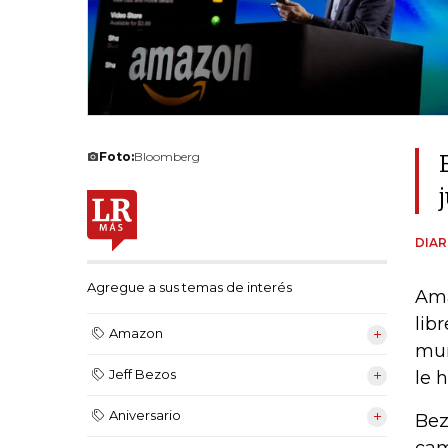
Foto:
Bloomberg
DIAR
Agregue a sus temas de interés
Ama
lib
Amazon
mun
Jeff Bezos
le 
Aniversario
Bez