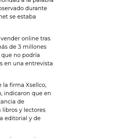
oridad a la palabra
 observado durante
net se estaba
 vender online tras
más de 3 millones
l que no podría
s en una entrevista
la firma Xsellco,
, indicaron que en
tancia de
 libros y lectores
 editorial y de