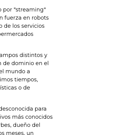
 por "streaming"
n fuerza en robots
 de los servicios
upermercados
ampos distintos y
n de dominio en el
 el mundo a
timos tiempos,
sticas o de
i desconocida para
utivos más conocidos
rbes, dueño del
mos meses, un