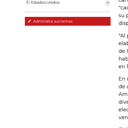
cam
Estados Unidos
"ca
su 
Administre sus temas
dis
"Al
ela
de 
hab
en 
En 
de 
Ama
div
ele
ven