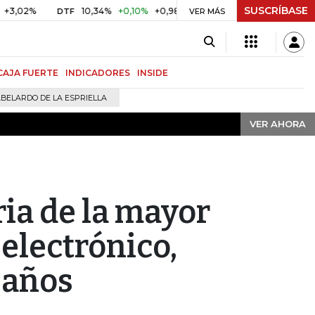
SUSCRÍBASE
VER AHORA
10,34%
+0,10%
+0,98%
$ 416,91
+$ 0,05
+0,01%
DTF
UVR
VER MÁS
CAJA FUERTE
INDICADORES
INSIDE
BELARDO DE LA ESPRIELLA
VER AHORA
ria de la mayor
electrónico,
 años