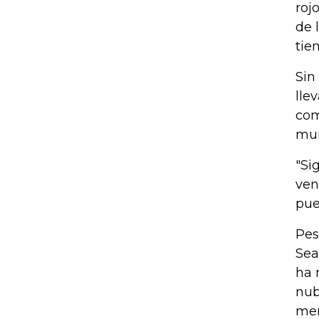
roj
de 
tie
Sin
lle
com
mun
"Si
ven
pue
Pes
Sea
ha 
nub
mer