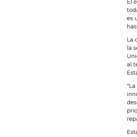
El 
tod
es 
has
La 
la 
Uni
al 
Est
"La
inn
des
pri
rep
Est