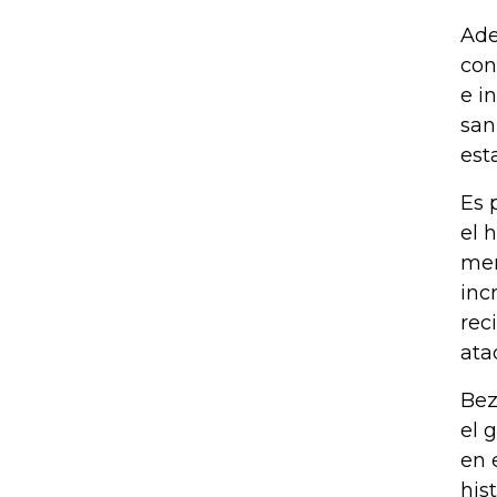
Ade
con
e i
san
est
Es 
el 
mer
inc
rec
ata
Bez
el 
en 
his