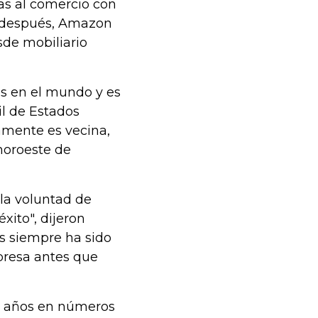
rtas al comercio con
s después, Amazon
sde mobiliario
s en el mundo y es
l de Estados
samente es vecina,
noroeste de
y la voluntad de
xito", dijeron
os siempre ha sido
mpresa antes que
s años en números