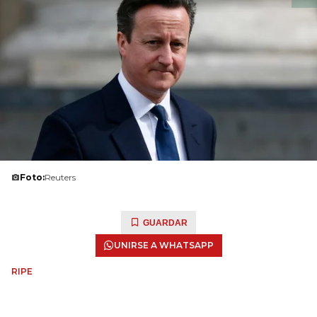
Foto:
Reuters
GUARDAR
UNIRSE A WHATSAPP
RIPE