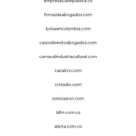
empresas.larepublica.co
firmasdeabogados.com
bolsaencolombia.com
casosdeexitoabogados.com
carnavalindustriacultural.com
canalrcn.com
rcnradio.com
noticiasrcn.com
lafm.com.co
alerta.com.co