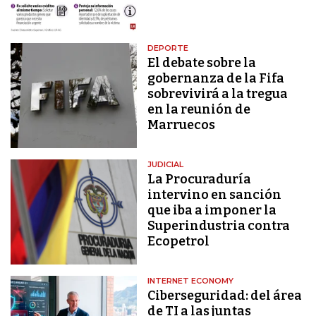
DEPORTE
El debate sobre la
gobernanza de la Fifa
sobrevivirá a la tregua
en la reunión de
Marruecos
JUDICIAL
La Procuraduría
intervino en sanción
que iba a imponer la
Superindustria contra
Ecopetrol
INTERNET ECONOMY
Ciberseguridad: del área
de TI a las juntas