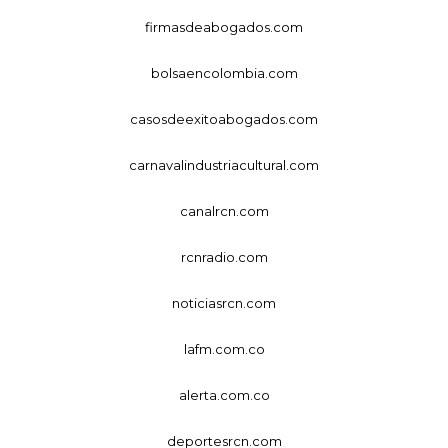
firmasdeabogados.com
bolsaencolombia.com
casosdeexitoabogados.com
carnavalindustriacultural.com
canalrcn.com
rcnradio.com
noticiasrcn.com
lafm.com.co
alerta.com.co
deportesrcn.com