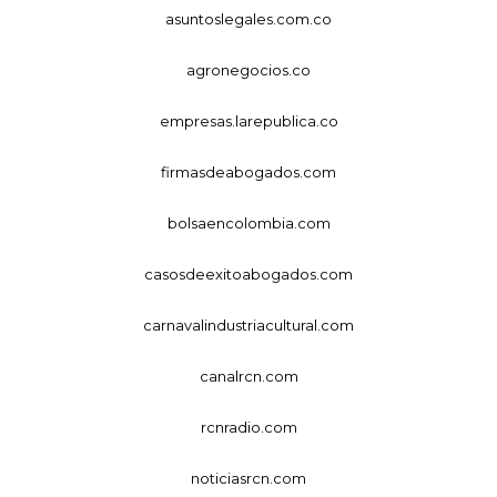
asuntoslegales.com.co
agronegocios.co
empresas.larepublica.co
firmasdeabogados.com
bolsaencolombia.com
casosdeexitoabogados.com
carnavalindustriacultural.com
canalrcn.com
rcnradio.com
noticiasrcn.com