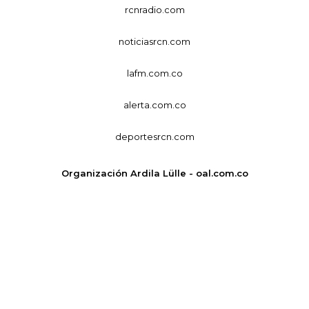
rcnradio.com
noticiasrcn.com
lafm.com.co
alerta.com.co
deportesrcn.com
Organización Ardila Lülle - oal.com.co