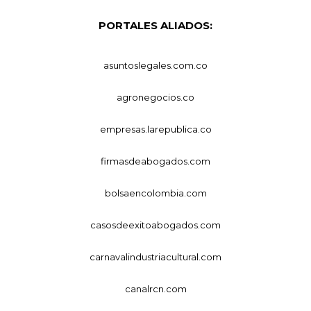
PORTALES ALIADOS:
asuntoslegales.com.co
agronegocios.co
empresas.larepublica.co
firmasdeabogados.com
bolsaencolombia.com
casosdeexitoabogados.com
carnavalindustriacultural.com
canalrcn.com