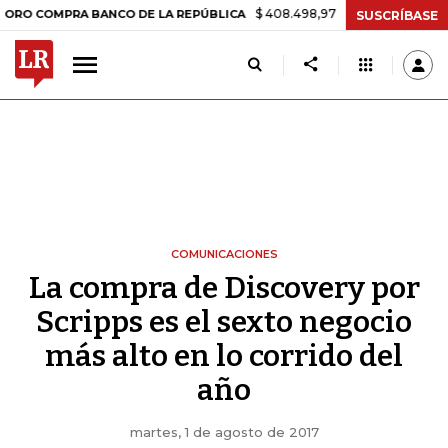
$ 408.498,97
+$ 8.753,81
+2,19%
MPRA BANCO DE LA REPÚBLICA
T
SUSCRÍBASE
COMUNICACIONES
La compra de Discovery por
Scripps es el sexto negocio
más alto en lo corrido del
año
martes, 1 de agosto de 2017