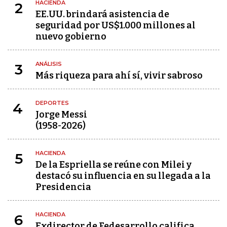
HACIENDA
2
EE.UU. brindará asistencia de
seguridad por US$1.000 millones al
nuevo gobierno
ANÁLISIS
3
Más riqueza para ahí sí, vivir sabroso
DEPORTES
4
Jorge Messi
(1958-2026)
HACIENDA
5
De la Espriella se reúne con Milei y
destacó su influencia en su llegada a la
Presidencia
HACIENDA
6
Exdirector de Fedesarrollo califica