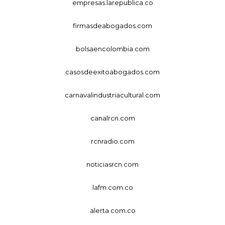
empresas.larepublica.co
firmasdeabogados.com
bolsaencolombia.com
casosdeexitoabogados.com
carnavalindustriacultural.com
canalrcn.com
rcnradio.com
noticiasrcn.com
lafm.com.co
alerta.com.co