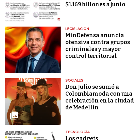
$1.169 billones a junio
LEGISLACIÓN
MinDefensa anuncia
ofensiva contra grupos
criminales y mayor
control territorial
SOCIALES
Don Julio se sumó a
Colombiamoda con una
celebración en la ciudad
de Medellín
TECNOLOGÍA
Los gadgets