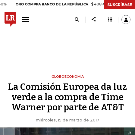
$ 408.498,97
+$ 8.753,81
+2,1
ORO COMPRA BANCO DE LA REPÚBLICA
SUSCRÍBASE
GLOBOECONOMÍA
La Comisión Europea da luz
verde a la compra de Time
Warner por parte de AT&T
miércoles, 15 de marzo de 2017