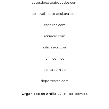
casosdeexitoabogados.com
carnavalindustriacultural.com
canalrcn.com
rcnradio.com
noticiasrcn.com
lafm.com.co
alerta.com.co
deportesrcn.com
Organización Ardila Lülle - oal.com.co