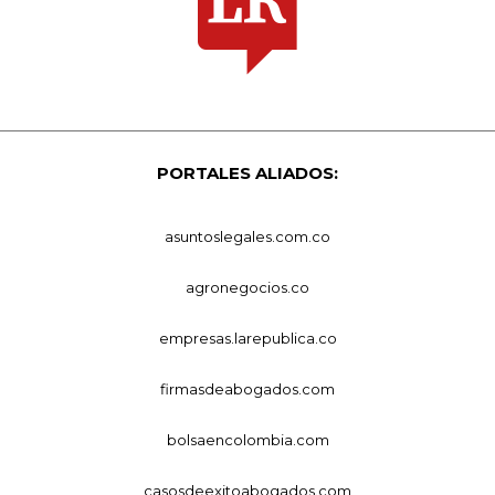
PORTALES ALIADOS:
asuntoslegales.com.co
agronegocios.co
empresas.larepublica.co
firmasdeabogados.com
bolsaencolombia.com
casosdeexitoabogados.com