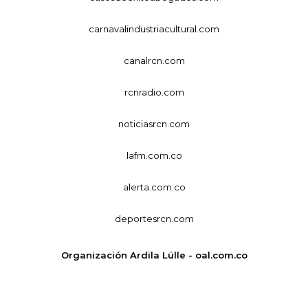
carnavalindustriacultural.com
canalrcn.com
rcnradio.com
noticiasrcn.com
lafm.com.co
alerta.com.co
deportesrcn.com
Organización Ardila Lülle - oal.com.co