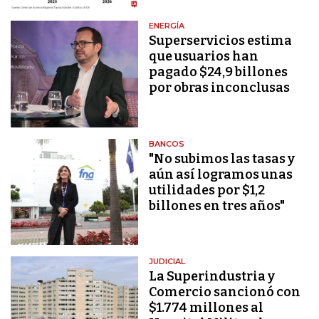
ENERGÍA
Superservicios estima
que usuarios han
pagado $24,9 billones
por obras inconclusas
BANCOS
"No subimos las tasas y
aún así logramos unas
utilidades por $1,2
billones en tres años"
JUDICIAL
La Superindustria y
Comercio sancionó con
$1.774 millones al