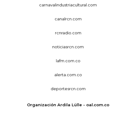
carnavalindustriacultural.com
canalrcn.com
rcnradio.com
noticiasrcn.com
lafm.com.co
alerta.com.co
deportesrcn.com
Organización Ardila Lülle - oal.com.co