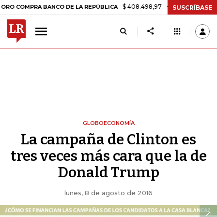
$ 408.498,97
+$ 8.753,81
+2,19%
RA BANCO DE LA REPÚBLICA
TA
SUSCRÍBASE
GLOBOECONOMÍA
La campaña de Clinton es
tres veces más cara que la de
Donald Trump
lunes, 8 de agosto de 2016