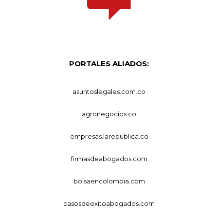
PORTALES ALIADOS:
asuntoslegales.com.co
agronegocios.co
empresas.larepublica.co
firmasdeabogados.com
bolsaencolombia.com
casosdeexitoabogados.com