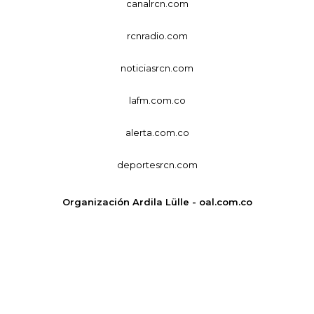
canalrcn.com
rcnradio.com
noticiasrcn.com
lafm.com.co
alerta.com.co
deportesrcn.com
Organización Ardila Lülle - oal.com.co