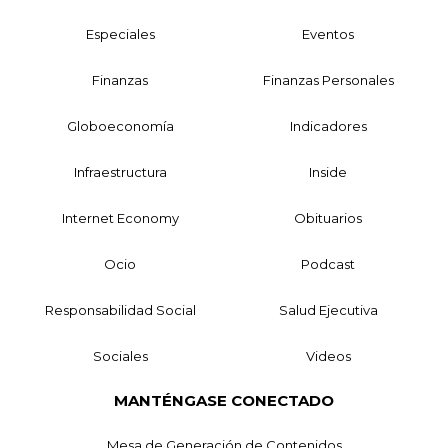
Especiales
Eventos
Finanzas
Finanzas Personales
Globoeconomía
Indicadores
Infraestructura
Inside
Internet Economy
Obituarios
Ocio
Podcast
Responsabilidad Social
Salud Ejecutiva
Sociales
Videos
MANTÉNGASE CONECTADO
Mesa de Generación de Contenidos