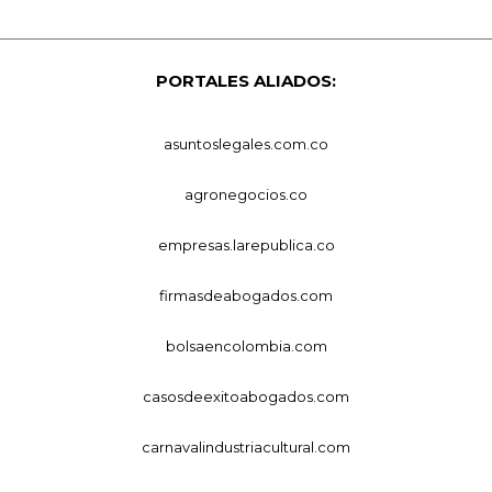
PORTALES ALIADOS:
asuntoslegales.com.co
agronegocios.co
empresas.larepublica.co
firmasdeabogados.com
bolsaencolombia.com
casosdeexitoabogados.com
carnavalindustriacultural.com