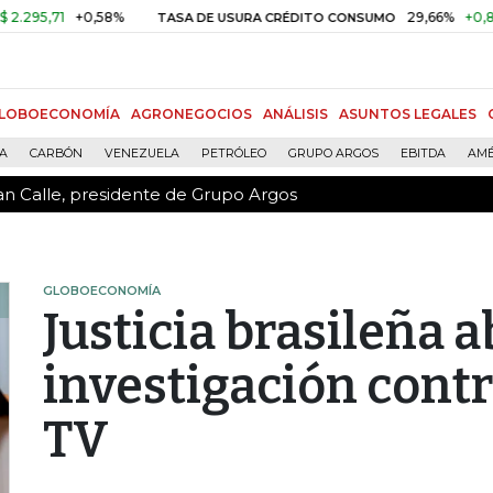
an Calle, presidente de Grupo Argos
,71
+0,58%
29,66%
+0,87%
+
TASA DE USURA CRÉDITO CONSUMO
LOBOECONOMÍA
AGRONEGOCIOS
ANÁLISIS
ASUNTOS LEGALES
ÍA
CARBÓN
VENEZUELA
PETRÓLEO
GRUPO ARGOS
EBITDA
AMÉ
an Calle, presidente de Grupo Argos
GLOBOECONOMÍA
Justicia brasileña 
investigación contr
TV