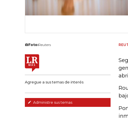
Foto:
Reuters
REU
Seg
gen
abr
Agregue a sus temas de interés
Rou
baj
Administre sus temas
Por
inm