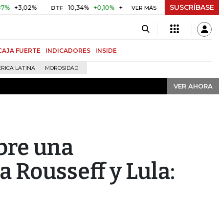
SUSCRÍBASE
VER AHORA
3,02%
10,34%
+0,10%
+0,98%
$ 416,86
+$ 0,05
+0,
DTF
VER MÁS
UVR
CAJA FUERTE
INDICADORES
INSIDE
RICA LATINA
MOROSIDAD
VER AHORA
abre una
a Rousseff y Lula: