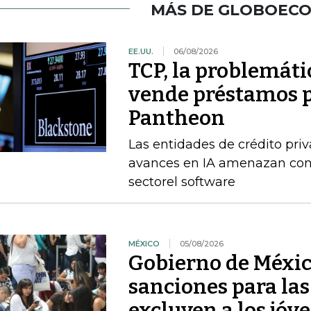
MÁS DE GLOBOEC
EE.UU.
06/08/2026
TCP, la problemátic
vende préstamos p
Pantheon
Las entidades de crédito priv
avances en IA amenazan con 
sectorel software
MÉXICO
05/08/2026
Gobierno de Méxic
sanciones para la
excluyen a los jóv