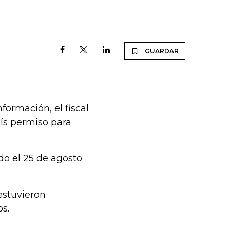
GUARDAR
ormación, el fiscal
aís permiso para
do el 25 de agosto
estuvieron
os.