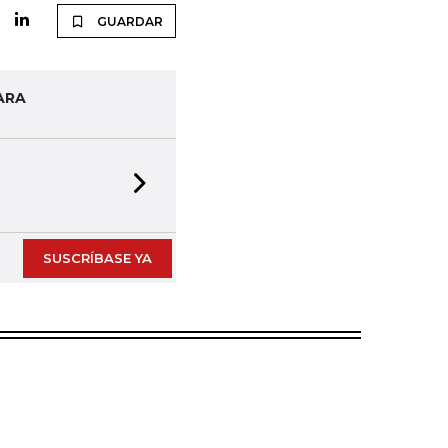
GUARDAR
ARA
Next slide
SUSCRÍBASE YA