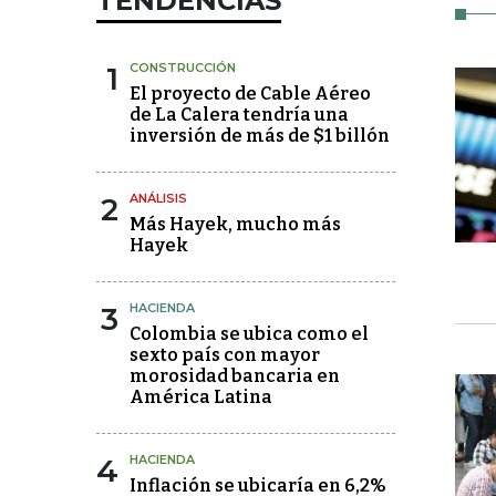
TENDENCIAS
1
CONSTRUCCIÓN
El proyecto de Cable Aéreo
de La Calera tendría una
inversión de más de $1 billón
2
ANÁLISIS
Más Hayek, mucho más
Hayek
3
HACIENDA
Colombia se ubica como el
sexto país con mayor
morosidad bancaria en
América Latina
4
HACIENDA
Inflación se ubicaría en 6,2%