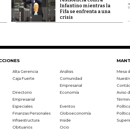
Infantino mientras la
Fifa se enfrenta a una
crisis
CCIONES
MANT
Alta Gerencia
Análisis
Mesa d
Caja Fuerte
Comunidad
Nuestr
Empresarial
Contác
Directorio
Economía
Aviso 
Empresarial
Términ
Especiales
Eventos
Políti
Finanzas Personales
Globoeconomía
Polític
Infraestructura
Inside
Superi
Obituarios
Ocio