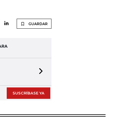
GUARDAR
ARA
Next slide
SUSCRÍBASE YA