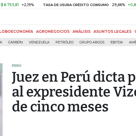
,81
+2,19%
29,66%
+0,87%
+3
TASA DE USURA CRÉDITO CONSUMO
LOBOECONOMÍA
AGRONEGOCIOS
ANÁLISIS
ASUNTOS LEGALES
ÍA
CARBÓN
VENEZUELA
PETRÓLEO
GRUPO ARGOS
EBITDA
AMÉ
PERÚ
Juez en Perú dicta 
al expresidente Viz
de cinco meses