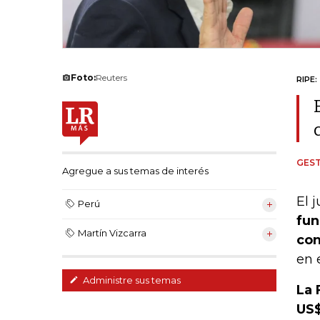
Foto:
Reuters
RIPE:
GEST
Agregue a sus temas de interés
El 
Perú
fun
Martín Vizcarra
con
en 
Administre sus temas
La 
US