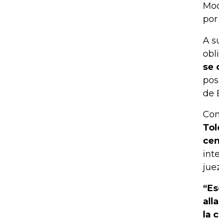
Moq
por
A s
obl
se 
pos
de 
Com
Tol
cen
int
jue
“Es
all
la 