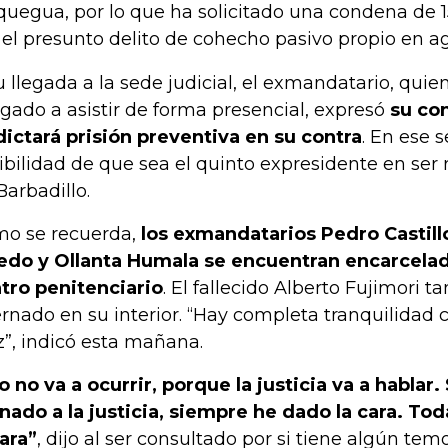
uegua, por lo que ha solicitado una condena de 1
 el presunto delito de cohecho pasivo propio en ag
u llegada a la sede judicial, el exmandatario, quie
igado a asistir de forma presencial, expresó
su co
dictará prisión preventiva en su contra
. En ese s
ibilidad de que sea el quinto expresidente en ser 
Barbadillo.
o se recuerda,
los exmandatarios Pedro Castill
edo y Ollanta Humala se encuentran encarcela
tro penitenciario
. El fallecido Alberto Fujimori 
ernado en su interior. “Hay completa tranquilidad 
z”, indicó esta mañana.
o no va a ocurrir, porque la justicia va a habla
anado a la justicia, siempre he dado la cara. To
cara”
, dijo al ser consultado por si tiene algún tem