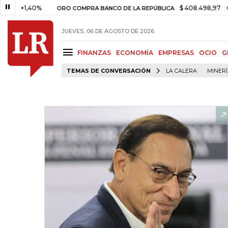
1,40%
$ 408.498,97
+$ 8.753
ORO COMPRA BANCO DE LA REPÚBLICA
JUEVES, 06 DE AGOSTO DE 2026
FINANZAS
ECONOMÍA
EMPRESAS
OCIO
G
TEMAS DE CONVERSACIÓN
LA CALERA
MINER