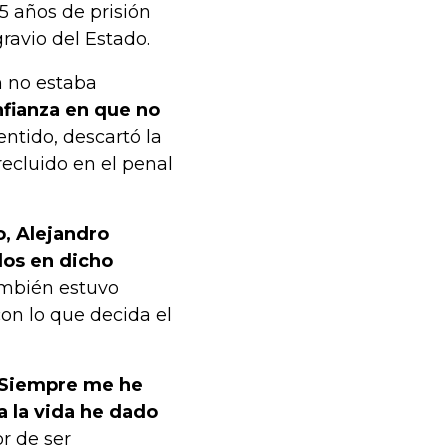
5 años de prisión
ravio del Estado.
n no estaba
nfianza en que no
entido, descartó la
recluido en el penal
o, Alejandro
dos en dicho
también estuvo
con lo que decida el
r. Siempre me he
da la vida he dado
or de ser