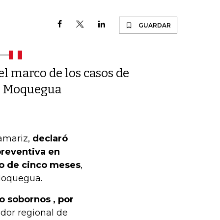
GUARDAR
el marco de los casos de
de Moquegua
Tamariz,
declaró
preventiva en
azo de cinco meses
,
 Moquegua.
o sobornos , por
or regional de