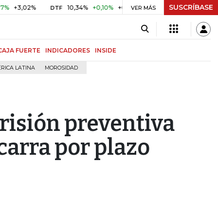
SUSCRÍBASE
,02%
10,34%
+0,10%
+0,98%
$ 416,86
+$ 0,05
+0,0
DTF
VER MÁS
UVR
CAJA FUERTE
INDICADORES
INSIDE
RICA LATINA
MOROSIDAD
prisión preventiva
carra por plazo