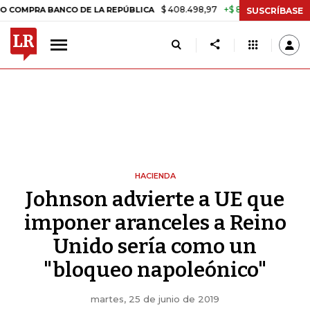
$ 408.498,97
+$ 8.753,81
+2,19%
 BANCO DE LA REPÚBLICA
TASA
SUSCRÍBASE
HACIENDA
Johnson advierte a UE que
imponer aranceles a Reino
Unido sería como un
"bloqueo napoleónico"
martes, 25 de junio de 2019