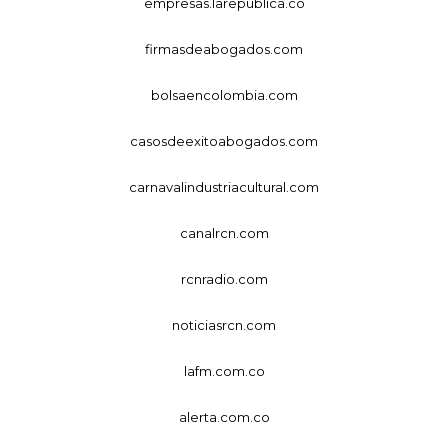
empresas.larepublica.co
firmasdeabogados.com
bolsaencolombia.com
casosdeexitoabogados.com
carnavalindustriacultural.com
canalrcn.com
rcnradio.com
noticiasrcn.com
lafm.com.co
alerta.com.co