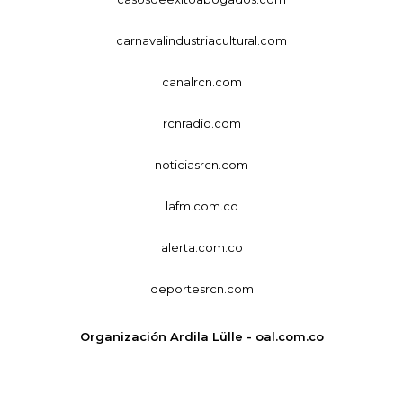
carnavalindustriacultural.com
canalrcn.com
rcnradio.com
noticiasrcn.com
lafm.com.co
alerta.com.co
deportesrcn.com
Organización Ardila Lülle - oal.com.co