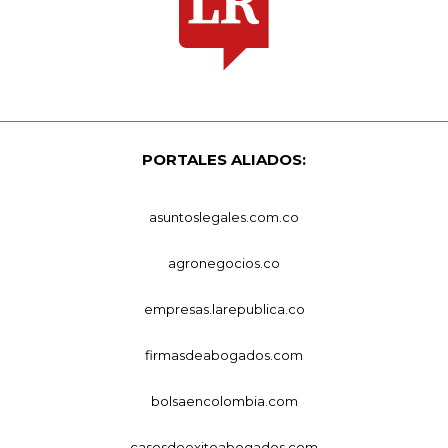
PORTALES ALIADOS:
asuntoslegales.com.co
agronegocios.co
empresas.larepublica.co
firmasdeabogados.com
bolsaencolombia.com
casosdeexitoabogados.com