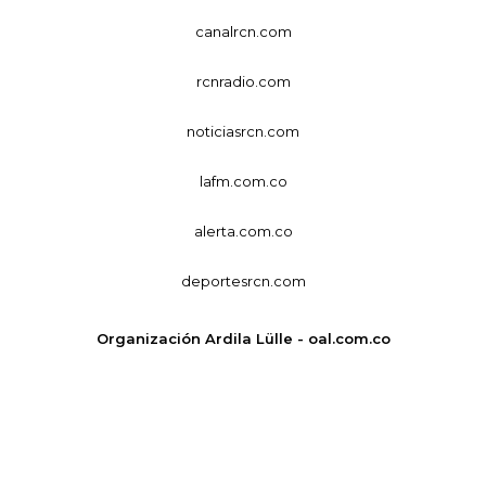
canalrcn.com
rcnradio.com
noticiasrcn.com
lafm.com.co
alerta.com.co
deportesrcn.com
Organización Ardila Lülle - oal.com.co