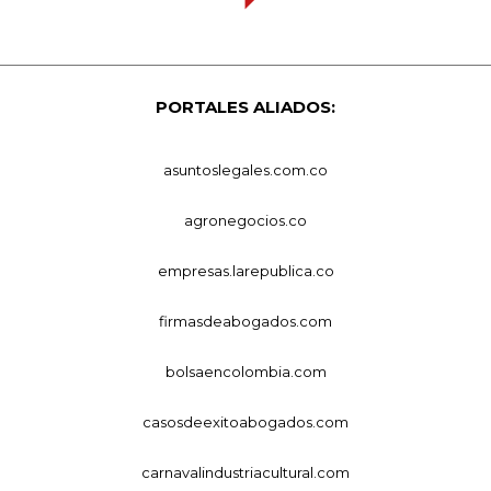
PORTALES ALIADOS:
asuntoslegales.com.co
agronegocios.co
empresas.larepublica.co
firmasdeabogados.com
bolsaencolombia.com
casosdeexitoabogados.com
carnavalindustriacultural.com