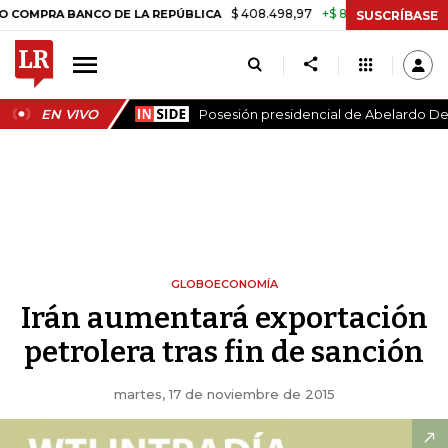
$ 408.498,97
+$ 8.753,81
+2,19%
A BANCO DE LA REPÚBLICA
TAS
SUSCRÍBASE
EN VIVO
Posesión presidencial de Abelardo De 
GLOBOECONOMÍA
Irán aumentará exportación
petrolera tras fin de sanción
martes, 17 de noviembre de 2015