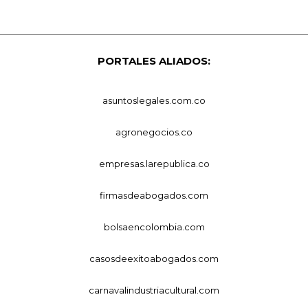
PORTALES ALIADOS:
asuntoslegales.com.co
agronegocios.co
empresas.larepublica.co
firmasdeabogados.com
bolsaencolombia.com
casosdeexitoabogados.com
carnavalindustriacultural.com