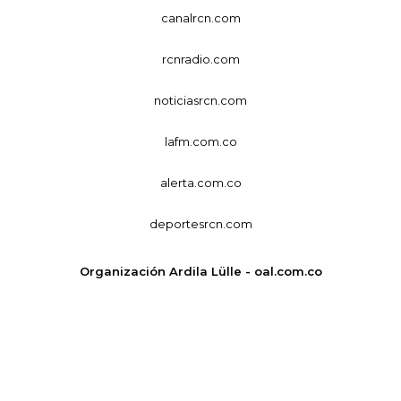
canalrcn.com
rcnradio.com
noticiasrcn.com
lafm.com.co
alerta.com.co
deportesrcn.com
Organización Ardila Lülle - oal.com.co