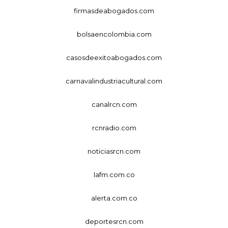
firmasdeabogados.com
bolsaencolombia.com
casosdeexitoabogados.com
carnavalindustriacultural.com
canalrcn.com
rcnradio.com
noticiasrcn.com
lafm.com.co
alerta.com.co
deportesrcn.com