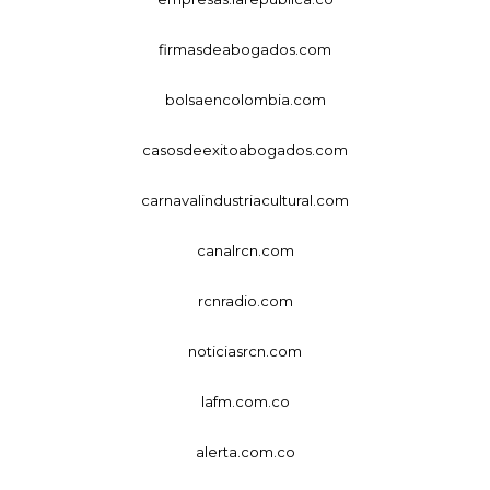
firmasdeabogados.com
bolsaencolombia.com
casosdeexitoabogados.com
carnavalindustriacultural.com
canalrcn.com
rcnradio.com
noticiasrcn.com
lafm.com.co
alerta.com.co