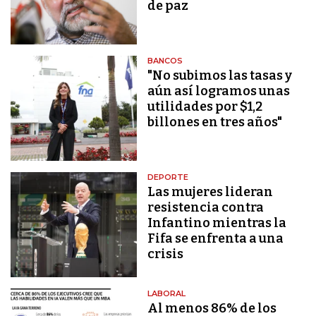
de paz
BANCOS
"No subimos las tasas y
aún así logramos unas
utilidades por $1,2
billones en tres años"
DEPORTE
Las mujeres lideran
resistencia contra
Infantino mientras la
Fifa se enfrenta a una
crisis
LABORAL
Al menos 86% de los