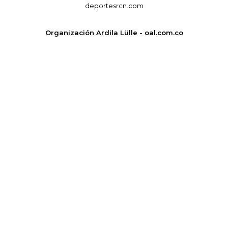
deportesrcn.com
Organización Ardila Lülle - oal.com.co