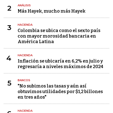
ANÁLISIS
2
Más Hayek, mucho más Hayek
HACIENDA
3
Colombia se ubica como el sexto país
con mayor morosidad bancaria en
América Latina
HACIENDA
4
Inflación se ubicaría en 6,2% en julio y
regresaría a niveles máximos de 2024
BANCOS
5
"No subimos las tasas y aún así
obtuvimos utilidades por $1,2 billones
en tres años"
HACIENDA