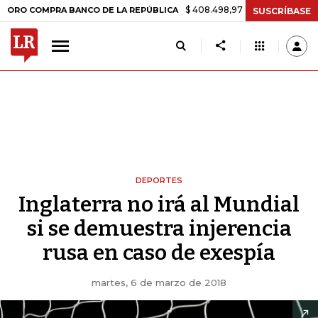
$ 408.498,97
+$ 8.753,81
+2,19%
MPRA BANCO DE LA REPÚBLICA
T
SUSCRÍBASE
DEPORTES
Inglaterra no irá al Mundial
si se demuestra injerencia
rusa en caso de exespía
martes, 6 de marzo de 2018