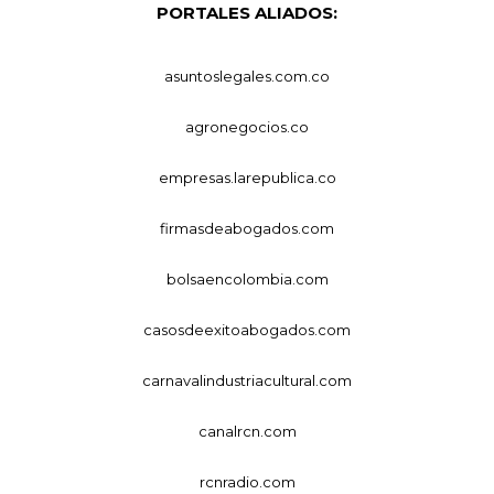
PORTALES ALIADOS:
asuntoslegales.com.co
agronegocios.co
empresas.larepublica.co
firmasdeabogados.com
bolsaencolombia.com
casosdeexitoabogados.com
carnavalindustriacultural.com
canalrcn.com
rcnradio.com