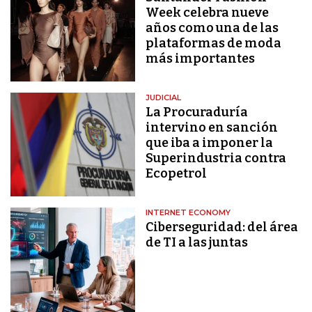
Week celebra nueve
años como una de las
plataformas de moda
más importantes
JUDICIAL
La Procuraduría
intervino en sanción
que iba a imponer la
Superindustria contra
Ecopetrol
INTERNET ECONOMY
Ciberseguridad: del área
de TI a las juntas