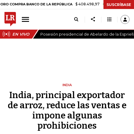
$ 408.498,97
+$ 8.753,81
+2,19%
MPRA BANCO DE LA REPÚBLICA
T
SUSCRÍBASE
EN VIVO
Posesión presidencial de Abelardo de la Espriell
INDIA
India, principal exportador
de arroz, reduce las ventas e
impone algunas
prohibiciones