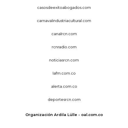
casosdeexitoabogados.com
carnavalindustriacultural.com
canalrcn.com
rcnradio.com
noticiasrcn.com
lafm.com.co
alerta.com.co
deportesrcn.com
Organización Ardila Lülle - oal.com.co