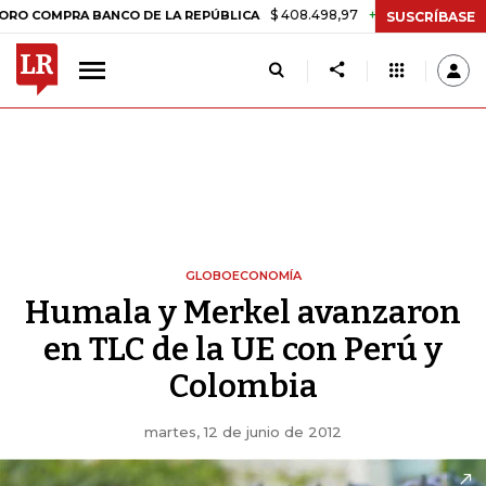
$ 408.498,97
+$ 8.753,81
+2,19%
MPRA BANCO DE LA REPÚBLICA
T
SUSCRÍBASE
GLOBOECONOMÍA
Humala y Merkel avanzaron
en TLC de la UE con Perú y
Colombia
martes, 12 de junio de 2012