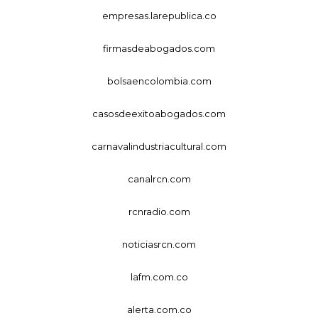
empresas.larepublica.co
firmasdeabogados.com
bolsaencolombia.com
casosdeexitoabogados.com
carnavalindustriacultural.com
canalrcn.com
rcnradio.com
noticiasrcn.com
lafm.com.co
alerta.com.co