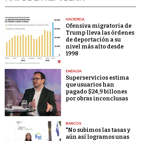
HACIENDA
Ofensiva migratoria de
Trump lleva las órdenes
de deportación a su
nivel más alto desde
1998
ENERGÍA
Superservicios estima
que usuarios han
pagado $24,9 billones
por obras inconclusas
BANCOS
"No subimos las tasas y
aún así logramos unas