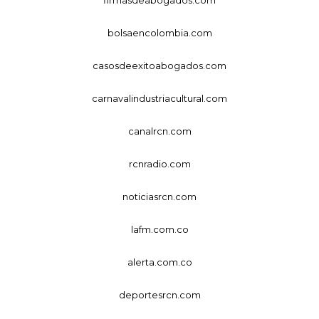
bolsaencolombia.com
casosdeexitoabogados.com
carnavalindustriacultural.com
canalrcn.com
rcnradio.com
noticiasrcn.com
lafm.com.co
alerta.com.co
deportesrcn.com