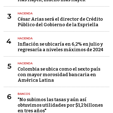
HACIENDA
3
César Arias será el director de Crédito
Público del Gobierno de la Espriella
HACIENDA
4
Inflación se ubicaría en 6,2% en julio y
regresaría a niveles máximos de 2024
HACIENDA
5
Colombia se ubica como el sexto país
con mayor morosidad bancaria en
América Latina
BANCOS
6
"No subimos las tasas y aún así
obtuvimos utilidades por $1,2 billones
en tres años"