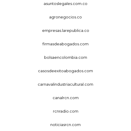
asuntoslegales.com.co
agronegocios.co
empresas.larepublica.co
firmasdeabogados.com
bolsaencolombia.com
casosdeexitoabogados.com
carnavalindustriacultural.com
canalrcn.com
rcnradio.com
noticiasrcn.com